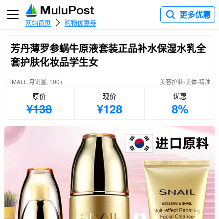
更多优惠
网站首页
购物优惠券
芳丹薄罗参蜗牛原液套装正品补水保湿水乳全
套护肤化妆品学生女
TMALL 月销量: 100+
美容护肤-美体-精油
原价
现价
优惠
¥138
¥128
8%