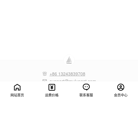
+86 13243839708
support@mulupost.com
网站首页
运费价格
联系客服
会员中心
MuluPost SDN. BHD. (1545556D / 202301051642)
佛山市木鹿供应链管理有限公司
帮助中心
联系方式
关于我们
服务条款
隐私政策
FOSHAN MULUPOST SUPPLY CO., LTD.
© 2026 MuluPost 1.3.20
, 粤ICP备19049295号-1