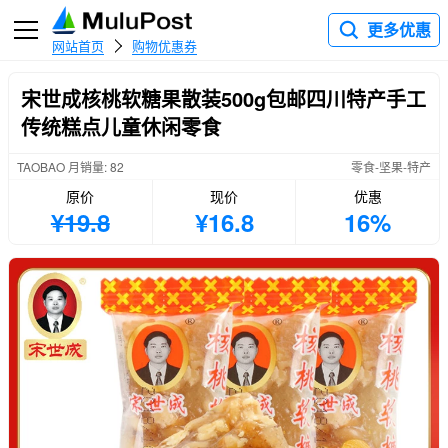
更多优惠
网站首页
购物优惠券
宋世成核桃软糖果散装500g包邮四川特产手工
传统糕点儿童休闲零食
TAOBAO 月销量: 82
零食-坚果-特产
原价
现价
优惠
¥19.8
¥16.8
16%