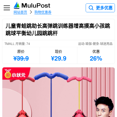
更多优惠
网站首页
购物优惠券
儿童青蛙跳助长高弹跳训练器增高摸高小孩跳
跳球平衡幼儿园跳跳杆
TMALL 月销量: 74
运动-瑜伽-健身-球迷用品
原价
现价
优惠
¥39.9
¥29.9
26%