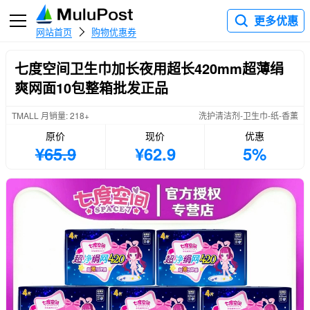
更多优惠
网站首页
购物优惠券
七度空间卫生巾加长夜用超长420mm超薄绢
爽网面10包整箱批发正品
TMALL 月销量: 218+
洗护清洁剂-卫生巾-纸-香薰
原价
现价
优惠
¥65.9
¥62.9
5%