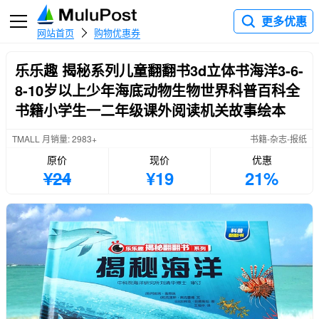
更多优惠
网站首页
购物优惠券
乐乐趣 揭秘系列儿童翻翻书3d立体书海洋3-6-
8-10岁以上少年海底动物生物世界科普百科全
书籍小学生一二年级课外阅读机关故事绘本
TMALL 月销量: 2983+
书籍-杂志-报纸
原价
现价
优惠
¥24
¥19
21%