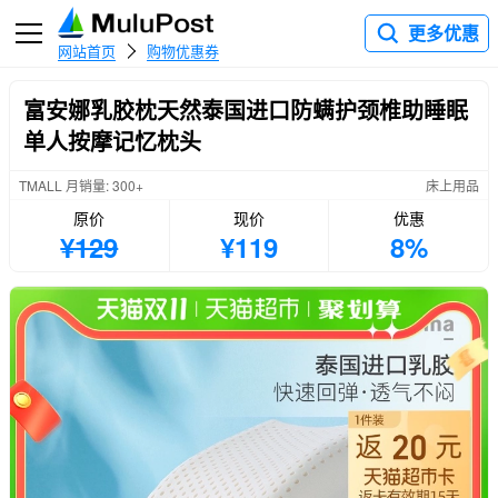
更多优惠
网站首页
购物优惠券
富安娜乳胶枕天然泰国进口防螨护颈椎助睡眠
单人按摩记忆枕头
TMALL 月销量: 300+
床上用品
原价
现价
优惠
¥129
¥119
8%