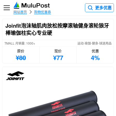
更多优惠
网站首页
购物优惠券
Joinfit泡沫轴肌肉放松按摩滚轴健身滚轮狼牙
棒瑜伽柱实心专业硬
TMALL 月销量: 1000+
运动-瑜伽-健身-球迷用品
原价
现价
优惠
¥80
¥77
4%