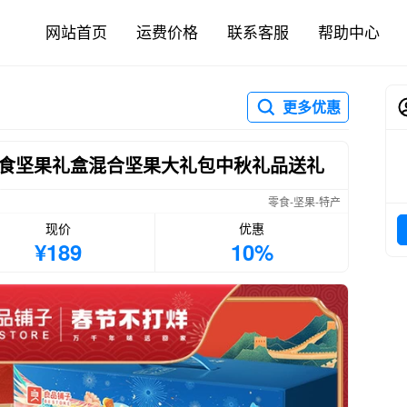
网站首页
运费价格
联系客服
帮助中心
更多优惠
食坚果礼盒混合坚果大礼包中秋礼品送礼
零食-坚果-特产
现价
优惠
¥189
10%