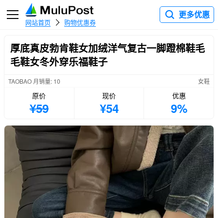
更多优惠
网站首页
购物优惠券
厚底真皮勃肯鞋女加绒洋气复古一脚蹬棉鞋毛
毛鞋女冬外穿乐福鞋子
TAOBAO 月销量: 10
女鞋
原价
现价
优惠
¥59
¥54
9%