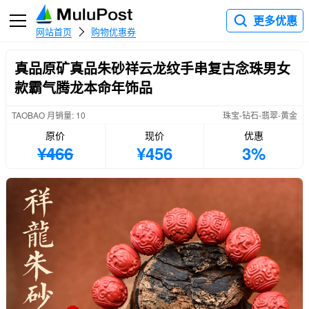
更多优惠
网站首页
购物优惠券
真品原矿真品朱砂祥云龙纹手串复古念珠男女
款霸气腾龙本命年饰品
TAOBAO 月销量: 10
珠宝-钻石-翡翠-黄金
原价
现价
优惠
¥466
¥456
3%