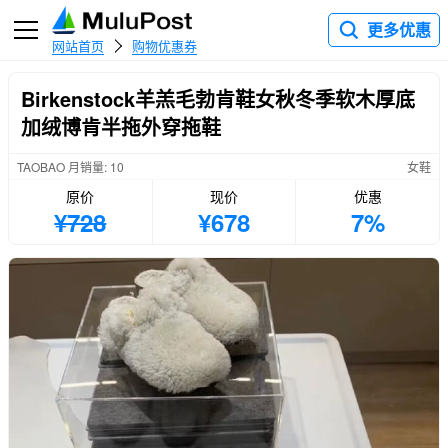
更多优惠
网站首页
购物优惠券
Birkenstock羊羔毛勃肯鞋女秋冬季软木厚底
加绒博肯半拖外穿拖鞋
TAOBAO 月销量: 10
女鞋
原价
现价
优惠
¥728
¥678
7%