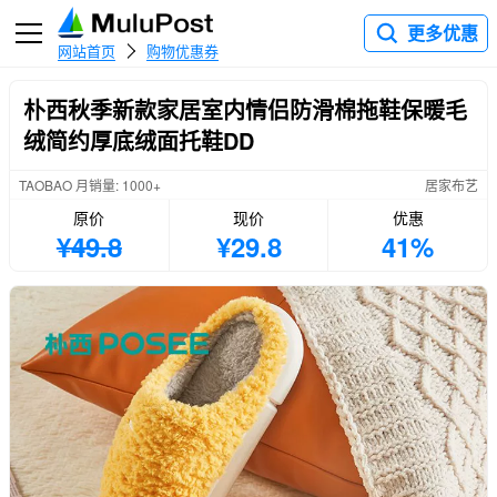
更多优惠
网站首页
购物优惠券
朴西秋季新款家居室内情侣防滑棉拖鞋保暖毛
绒简约厚底绒面托鞋DD
TAOBAO 月销量: 1000+
居家布艺
原价
现价
优惠
¥49.8
¥29.8
41%