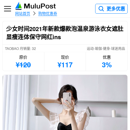
更多优惠
网站首页
购物优惠券
少女时间2021年新款爆款泡温泉游泳衣女遮肚
显瘦连体保守网红ins
TAOBAO 月销量: 32
运动-瑜伽-健身-球迷用品
原价
现价
优惠
¥120
¥117
3%