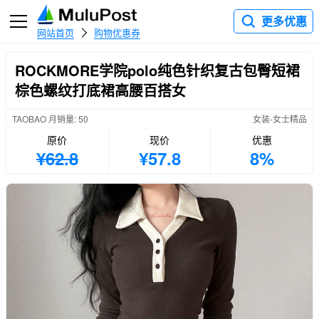
更多优惠
网站首页
购物优惠券
ROCKMORE学院polo纯色针织复古包臀短裙
棕色螺纹打底裙高腰百搭女
TAOBAO 月销量: 50
女装-女士精品
原价
现价
优惠
¥62.8
¥57.8
8%