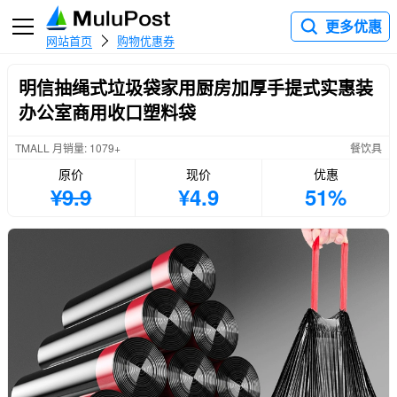
更多优惠
网站首页
购物优惠券
明信抽绳式垃圾袋家用厨房加厚手提式实惠装
办公室商用收口塑料袋
TMALL 月销量: 1079+
餐饮具
原价
现价
优惠
¥9.9
¥4.9
51%