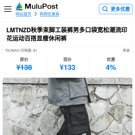
更多优惠
网站首页
购物优惠券
LMTNZD秋季束脚工装裤男多口袋宽松潮流印
花运动百搭显瘦休闲裤
TAOBAO 月销量: 81
男装
原价
现价
优惠
¥138
¥133
4%