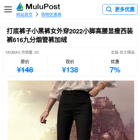
更多优惠
网站首页
购物优惠券
打底裤子小黑裤女外穿2022小脚高腰显瘦西装
裤616九分烟管裤加绒
TAOBAO 月销量: 20
女装-女士精品
原价
现价
优惠
¥148
¥138
7%