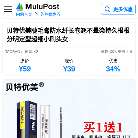
更多优惠
网站首页
购物优惠券
贝特优美睫毛膏防水纤长卷翘不晕染持久根根
分明定型超细小刷头女
TAOBAO 月销量: 42
彩妆-香水-美妆工具
原价
现价
优惠
¥59
¥39
34%