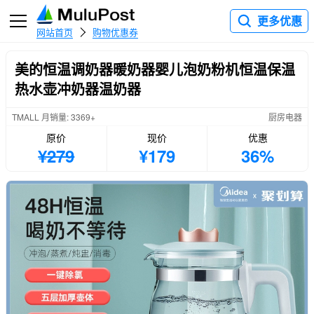
更多优惠
网站首页
购物优惠券
美的恒温调奶器暖奶器婴儿泡奶粉机恒温保温
热水壶冲奶器温奶器
TMALL 月销量: 3369+
厨房电器
原价
现价
优惠
¥279
¥179
36%