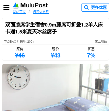
更多优惠
网站首页
购物优惠券
双面凉席学生宿舍0.9m藤席可折叠1.2单人床
卡通1.5米夏天冰丝席子
TAOBAO 月销量: 200+
床上用品
原价
现价
优惠
¥46
¥43
7%