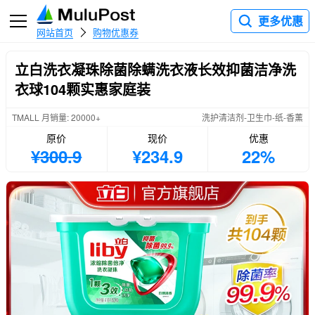
更多优惠
网站首页
购物优惠券
立白洗衣凝珠除菌除螨洗衣液长效抑菌洁净洗
衣球104颗实惠家庭装
TMALL 月销量: 20000+
洗护清洁剂-卫生巾-纸-香薰
原价
现价
优惠
¥300.9
¥234.9
22%