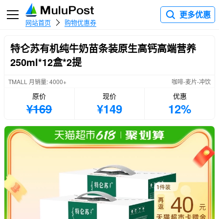
更多优惠
网站首页
购物优惠券
特仑苏有机纯牛奶苗条装原生高钙高端营养
250ml*12盒*2提
TMALL 月销量: 4000+
咖啡-麦片-冲饮
原价
现价
优惠
¥169
¥149
12%