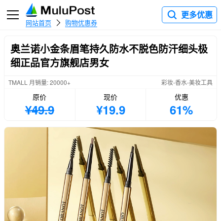
更多优惠
网站首页
购物优惠券
奥兰诺小金条眉笔持久防水不脱色防汗细头极
细正品官方旗舰店男女
TMALL 月销量: 20000+
彩妆-香水-美妆工具
原价
现价
优惠
¥49.9
¥19.9
61%