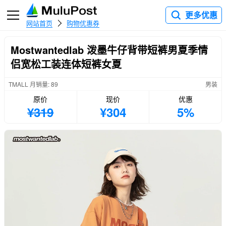
更多优惠
网站首页
购物优惠券
Mostwantedlab 泼墨牛仔背带短裤男夏季情
侣宽松工装连体短裤女夏
TMALL 月销量: 89
男装
原价
现价
优惠
¥319
¥304
5%