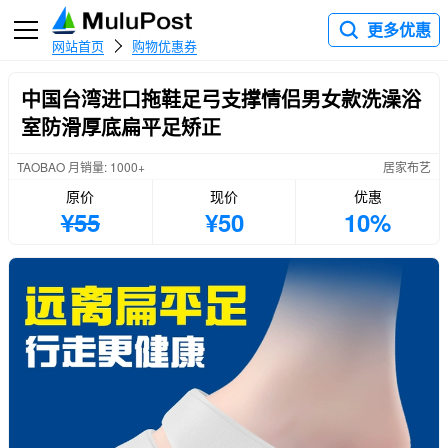
更多优惠
网站首页
购物优惠券
中国台湾进口拖鞋足弓支撑情侣男女款洗澡浴
室防滑厚底扁平足矫正
TAOBAO 月销量: 1000+
居家布艺
原价
现价
优惠
¥55
¥50
10%