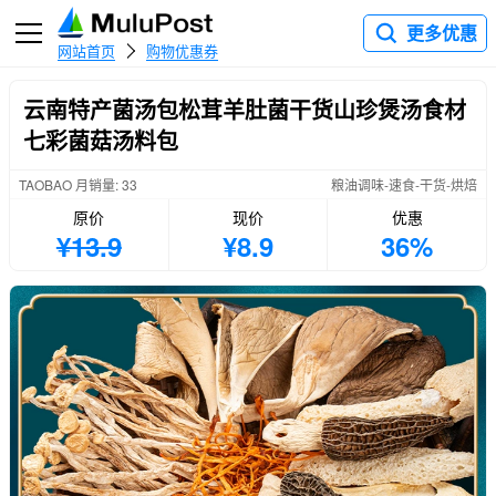
更多优惠
网站首页
购物优惠券
云南特产菌汤包松茸羊肚菌干货山珍煲汤食材
七彩菌菇汤料包
TAOBAO 月销量: 33
粮油调味-速食-干货-烘焙
原价
现价
优惠
¥13.9
¥8.9
36%