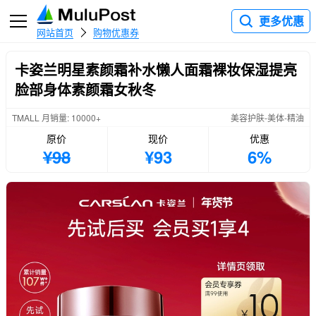
更多优惠
网站首页
购物优惠券
卡姿兰明星素颜霜补水懒人面霜裸妆保湿提亮
脸部身体素颜霜女秋冬
TMALL 月销量: 10000+
美容护肤-美体-精油
原价
现价
优惠
¥98
¥93
6%