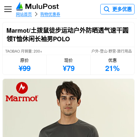
更多优惠
网站首页
购物优惠券
Marmot/土拨鼠徒步运动户外防晒透气速干圆
领T恤休闲长袖男POLO
TAOBAO 月销量: 200+
户外-登山-野营-旅行用品
原价
现价
优惠
¥99
¥79
21%