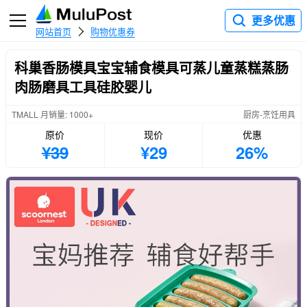
更多优惠
网站首页
购物优惠券
科巢香肠模具宝宝辅食模具可蒸儿童蒸糕蒸肠
肉肠磨具工具硅胶婴儿
TMALL 月销量: 1000+
厨房-烹饪用具
原价
现价
优惠
¥39
¥29
26%