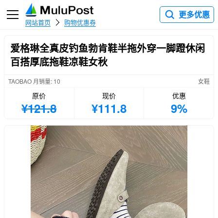
更多优惠
网站首页
购物优惠券
爱格琳全真皮钓鱼勃肯鞋半拖外穿一脚蹬休闲
百搭厚底拖鞋凉鞋女秋
TAOBAO 月销量: 10
女鞋
原价
现价
优惠
¥121.8
¥111.8
9%