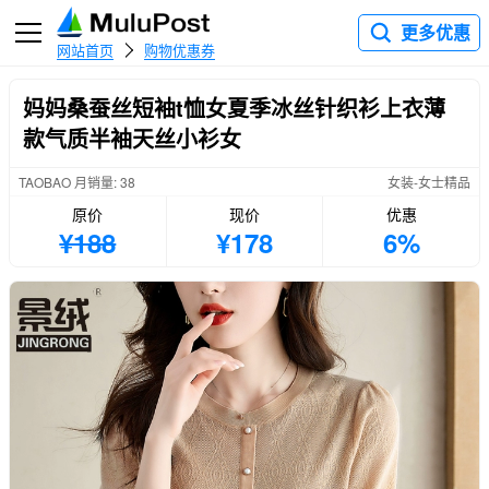
更多优惠
网站首页
购物优惠券
妈妈桑蚕丝短袖t恤女夏季冰丝针织衫上衣薄
款气质半袖天丝小衫女
TAOBAO 月销量: 38
女装-女士精品
原价
现价
优惠
¥188
¥178
6%