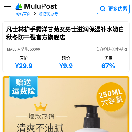
更多优惠
网站首页
购物优惠券
凡士林护手霜洋甘菊女男士滋润保湿补水嫩白
秋冬防干裂官方旗舰店
TMALL 月销量: 50000+
美容护肤-美体-精油
原价
现价
优惠
¥29.9
¥9.9
67%