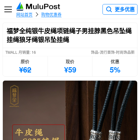
更多优惠
网站首页
购物优惠券
福梦全纯银牛皮绳项链绳子男挂脖黑色吊坠绳
挂绳狼牙绳银吊坠挂绳
TMALL 月销量: 16
饰品-流行首饰-时尚饰品新
原价
现价
优惠
¥62
¥59
5%