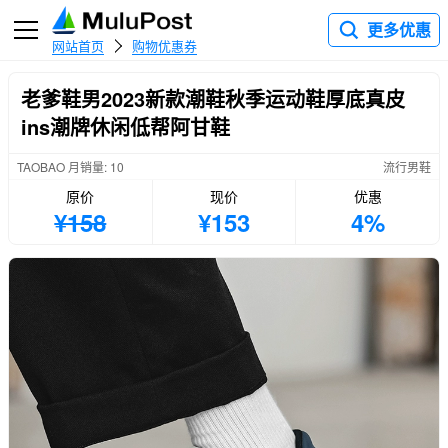
更多优惠
网站首页
购物优惠券
老爹鞋男2023新款潮鞋秋季运动鞋厚底真皮
ins潮牌休闲低帮阿甘鞋
TAOBAO 月销量: 10
流行男鞋
原价
现价
优惠
¥158
¥153
4%