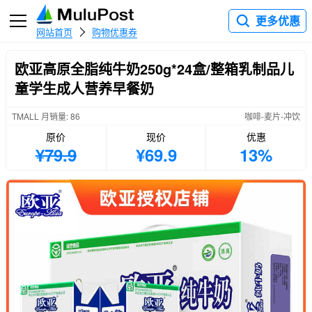
更多优惠
网站首页
购物优惠券
欧亚高原全脂纯牛奶250g*24盒/整箱乳制品儿
童学生成人营养早餐奶
TMALL 月销量: 86
咖啡-麦片-冲饮
原价
现价
优惠
¥79.9
¥69.9
13%