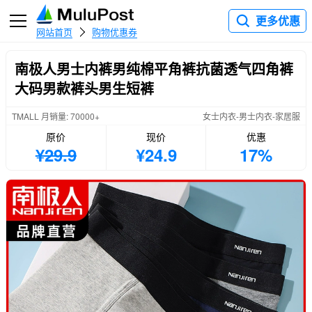
更多优惠
网站首页
购物优惠券
南极人男士内裤男纯棉平角裤抗菌透气四角裤
大码男款裤头男生短裤
TMALL 月销量: 70000+
女士内衣-男士内衣-家居服
原价
现价
优惠
¥29.9
¥24.9
17%