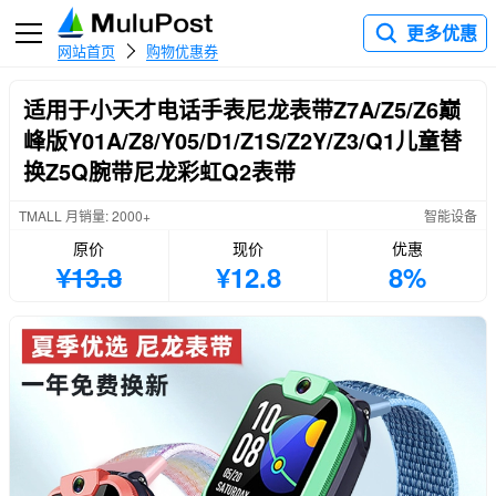
更多优惠
网站首页
购物优惠券
适用于小天才电话手表尼龙表带Z7A/Z5/Z6巅
峰版Y01A/Z8/Y05/D1/Z1S/Z2Y/Z3/Q1儿童替
换Z5Q腕带尼龙彩虹Q2表带
TMALL 月销量: 2000+
智能设备
原价
现价
优惠
¥13.8
¥12.8
8%