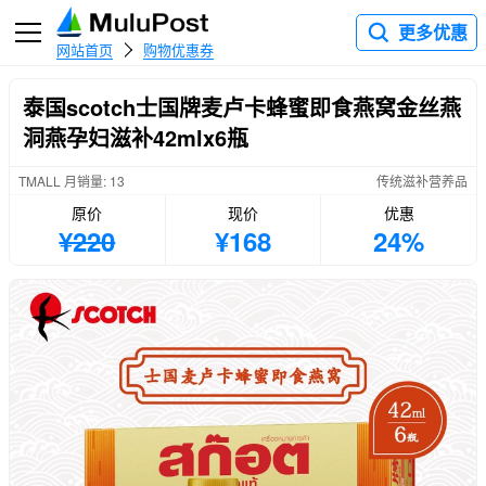
更多优惠
网站首页
购物优惠券
泰国scotch士国牌麦卢卡蜂蜜即食燕窝金丝燕
洞燕孕妇滋补42mlx6瓶
TMALL 月销量: 13
传统滋补营养品
原价
现价
优惠
¥220
¥168
24%