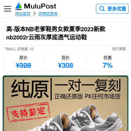
更多优惠
网站首页
购物优惠券
高-版本NB老爹鞋男女款夏季2023新款
nb2002r云雨灰厚底透气运动鞋
TMALL 月销量: 10
流行男鞋
原价
现价
优惠
¥328
¥308
7%