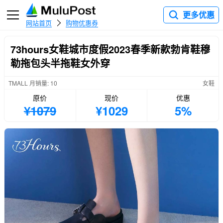
更多优惠
网站首页
购物优惠券
73hours女鞋城市度假2023春季新款勃肯鞋穆
勒拖包头半拖鞋女外穿
TMALL 月销量: 10
女鞋
原价
现价
优惠
¥1079
¥1029
5%