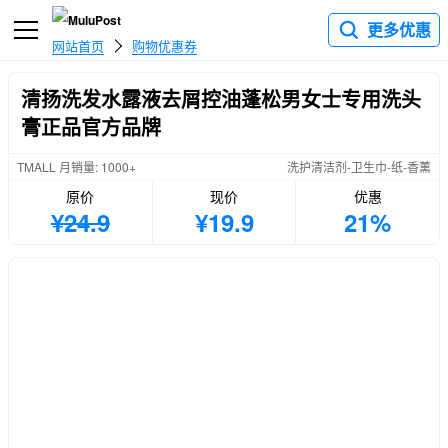
更多优惠
网站首页
购物优惠券
清扬洗发水露液去屑控油蓬松男女士专用洗头
膏正品官方品牌
TMALL 月销量: 1000+
洗护清洁剂-卫生巾-纸-香薰
原价
现价
优惠
¥24.9
¥19.9
21%