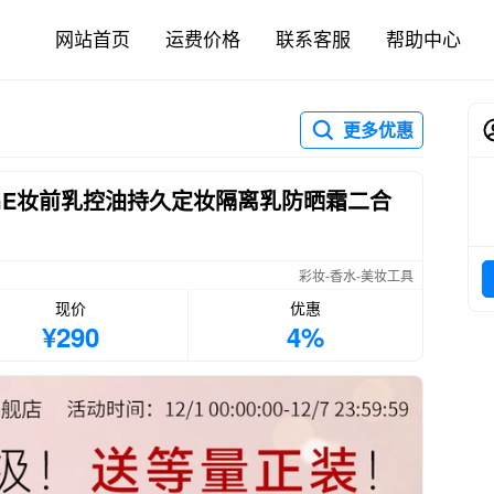
网站首页
运费价格
联系客服
帮助中心
更多优惠
lAGE妆前乳控油持久定妆隔离乳防晒霜二合
彩妆-香水-美妆工具
现价
优惠
¥290
4%