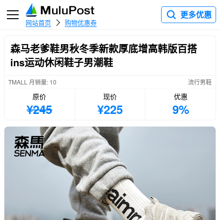
更多优惠
网站首页
购物优惠券
森马老爹鞋男秋冬季新款厚底增高韩版百搭
ins运动休闲鞋子男潮鞋
TMALL 月销量: 10
流行男鞋
原价
现价
优惠
¥245
¥225
9%