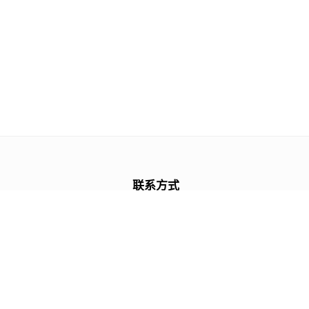
联系方式
+86 13243839708
support@mulupost.com
服务时间
周一 至 周五 09:00 AM ~ 18:00 PM
周六 与 周日 10:00 AM ~ 18:00 PM