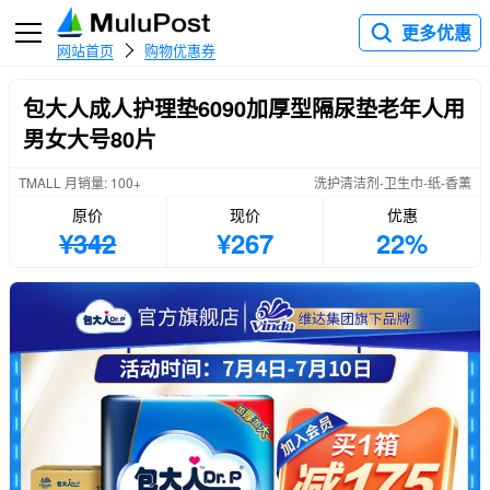
更多优惠
网站首页
购物优惠券
包大人成人护理垫6090加厚型隔尿垫老年人用
男女大号80片
TMALL 月销量: 100+
洗护清洁剂-卫生巾-纸-香薰
原价
现价
优惠
¥342
¥267
22%