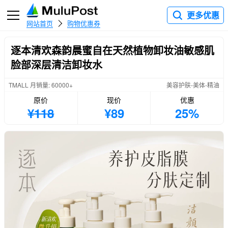
更多优惠
网站首页
购物优惠券
逐本清欢森韵晨蜜自在天然植物卸妆油敏感肌
脸部深层清洁卸妆水
TMALL 月销量: 60000+
美容护肤-美体-精油
原价
现价
优惠
¥118
¥89
25%