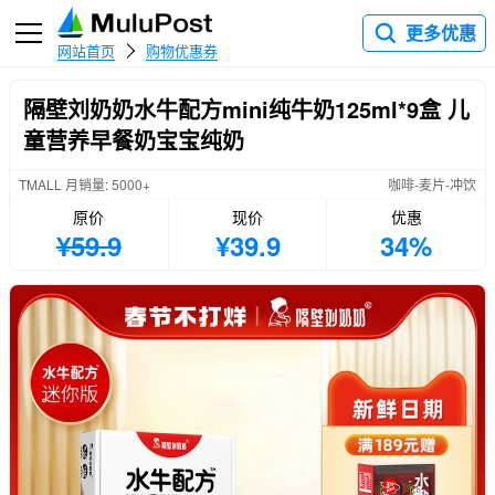
更多优惠
网站首页
购物优惠券
隔壁刘奶奶水牛配方mini纯牛奶125ml*9盒 儿
童营养早餐奶宝宝纯奶
TMALL 月销量: 5000+
咖啡-麦片-冲饮
原价
现价
优惠
¥59.9
¥39.9
34%