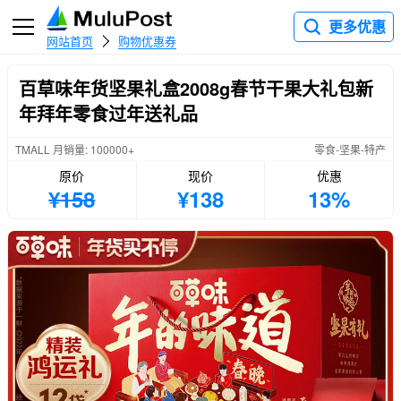
更多优惠
网站首页
购物优惠券
百草味年货坚果礼盒2008g春节干果大礼包新
年拜年零食过年送礼品
TMALL 月销量: 100000+
零食-坚果-特产
原价
现价
优惠
¥158
¥138
13%