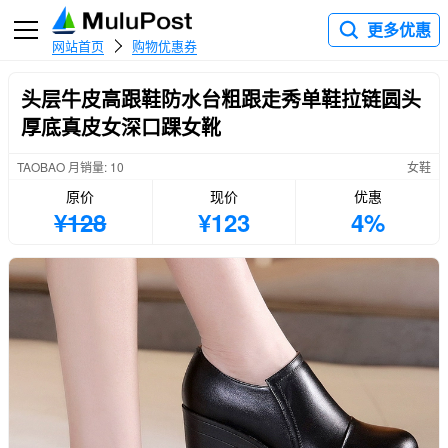
更多优惠
网站首页
购物优惠券
头层牛皮高跟鞋防水台粗跟走秀单鞋拉链圆头
厚底真皮女深口踝女靴
TAOBAO 月销量: 10
女鞋
原价
现价
优惠
¥128
¥123
4%